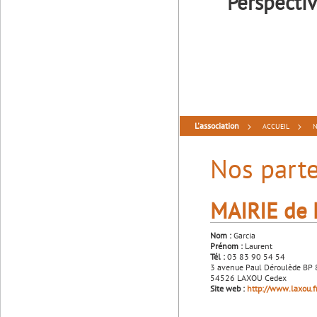
Perspecti
L'association
ACCUEIL
N
Nos parte
MAIRIE de
Nom :
Garcia
Prénom :
Laurent
Tél :
03 83 90 54 54
3 avenue Paul Déroulède BP
54526 LAXOU Cedex
Site web :
http://www.laxou.f