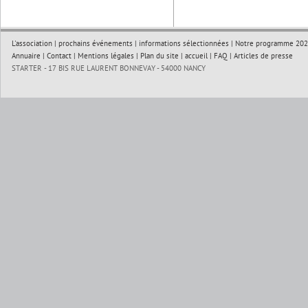
L'association
|
prochains événements
|
informations sélectionnées
|
Notre programme 202
Annuaire
|
Contact
|
Mentions légales
|
Plan du site
|
accueil
|
FAQ
|
Articles de presse
STARTER - 17 BIS RUE LAURENT BONNEVAY - 54000 NANCY