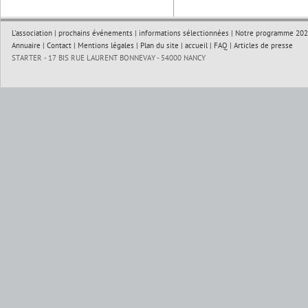
L'association
|
prochains événements
|
informations sélectionnées
|
Notre programme 202
Annuaire
|
Contact
|
Mentions légales
|
Plan du site
|
accueil
|
FAQ
|
Articles de presse
STARTER - 17 BIS RUE LAURENT BONNEVAY - 54000 NANCY